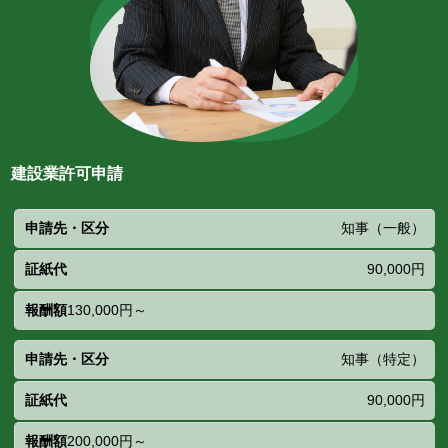
建設業許可申請
申請
証
報
知事（一般）
先・
紙
酬
区分
代
額
90,000円
130,000円～
知事（特定）
90,000円
200,000円～