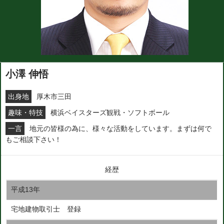
小澤 伸悟
出身地
厚木市三田
趣味・特技
横浜ベイスターズ観戦・ソフトボール
一言
地元の皆様の為に、様々な活動をしています。まずは何で
もご相談下さい！
経歴
平成13年
宅地建物取引士 登録